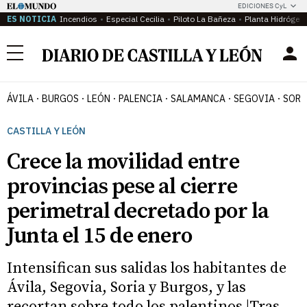
EDICIONES CyL
ES NOTICIA
Incendios
Especial Cecilia
Piloto La Bañeza
Planta Hidrógen
Menú
ÁVILA
BURGOS
LEÓN
PALENCIA
SALAMANCA
SEGOVIA
SORI
CASTILLA Y LEÓN
Crece la movilidad entre
provincias pese al cierre
perimetral decretado por la
Junta el 15 de enero
Intensifican sus salidas los habitantes de
Ávila, Segovia, Soria y Burgos, y las
recortan sobre todo los palentinos |Tras