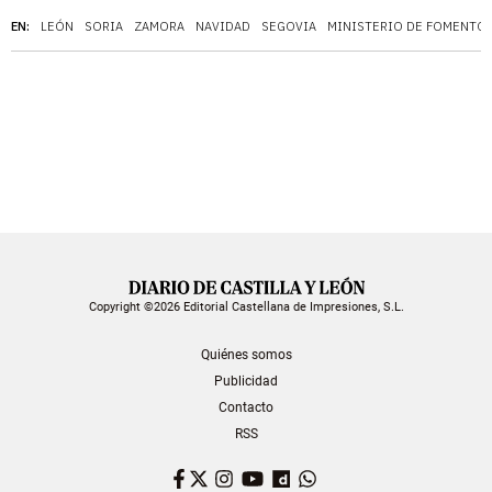
EN:
LEÓN
SORIA
ZAMORA
NAVIDAD
SEGOVIA
MINISTERIO DE FOMENTO
Copyright ©2026 Editorial Castellana de Impresiones, S.L.
Quiénes somos
Publicidad
Contacto
RSS
Facebook
Twitter
Instagram
YouTube
Dailymotion
WhatsApp