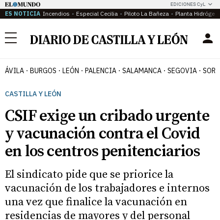
EDICIONES CyL
ES NOTICIA
Incendios
Especial Cecilia
Piloto La Bañeza
Planta Hidrógen
Menú
ÁVILA
BURGOS
LEÓN
PALENCIA
SALAMANCA
SEGOVIA
SORI
CASTILLA Y LEÓN
CSIF exige un cribado urgente
y vacunación contra el Covid
en los centros penitenciarios
El sindicato pide que se priorice la
vacunación de los trabajadores e internos
una vez que finalice la vacunación en
residencias de mayores y del personal