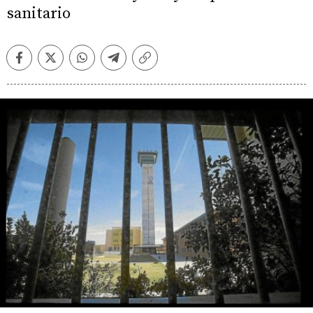
sanitario
Facebook
Twitter
Whatsapp
Telegram
Copiar
enlace