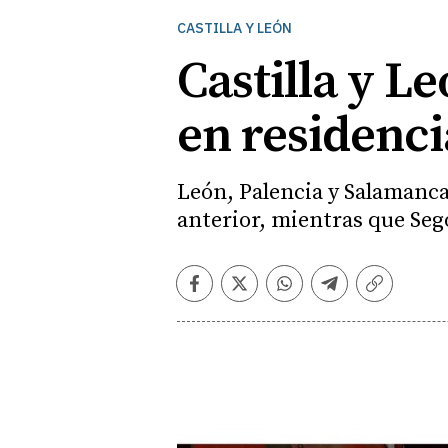
CASTILLA Y LEÓN
Castilla y L
en residenci
León, Palencia y Salamanca 
anterior, mientras que Sego
Facebook
Twitter
Whatsapp
Telegram
Copiar
enlace