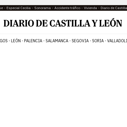
se
Especial Cecilia
Sonorama
Accidente tráfico
Vivienda
Diario de Castil
GOS
LEÓN
PALENCIA
SALAMANCA
SEGOVIA
SORIA
VALLADOL