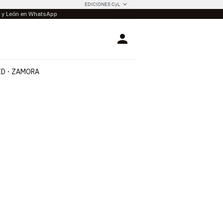
EDICIONES CyL
la y León en WhatsApp
Login
ID
ZAMORA