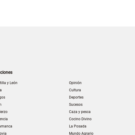
ciones
tilla y León
Opinión
la
Cultura
gos
Deportes
n
Sucesos
ierzo
Caza y pesca
encia
Cocino Divino
amanca
La Posada
ovia
Mundo Agrario