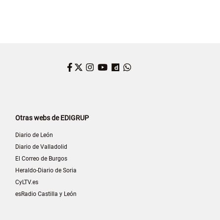
Facebook
Twitter
Instagram
YouTube
Dailymotion
WhatsApp
Otras webs de EDIGRUP
Diario de León
Diario de Valladolid
El Correo de Burgos
Heraldo-Diario de Soria
CyLTV.es
esRadio Castilla y León