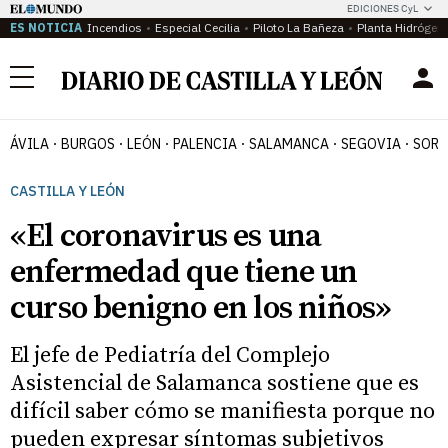
EDICIONES CyL
ES NOTICIA
Incendios
Especial Cecilia
Piloto La Bañeza
Planta Hidrógen
Menú
ÁVILA
BURGOS
LEÓN
PALENCIA
SALAMANCA
SEGOVIA
SORI
CASTILLA Y LEÓN
«El coronavirus es una
enfermedad que tiene un
curso benigno en los niños»
El jefe de Pediatría del Complejo
Asistencial de Salamanca sostiene que es
difícil saber cómo se manifiesta porque no
pueden expresar síntomas subjetivos