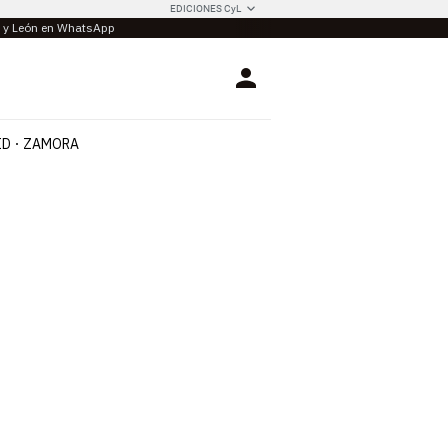
EDICIONES CyL
la y León en WhatsApp
Login
ID
ZAMORA