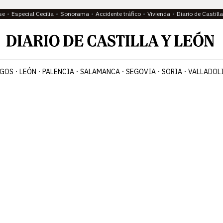
se
Especial Cecilia
Sonorama
Accidente tráfico
Vivienda
Diario de Castil
GOS
LEÓN
PALENCIA
SALAMANCA
SEGOVIA
SORIA
VALLADOL