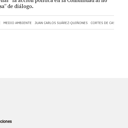
enar” la acción política en la Comunidad al no
a” de diálogo.
E
MEDIO AMBIENTE
JUAN CARLOS SUÁREZ-QUIÑONES
CORTES DE CASTILLA Y
ciones