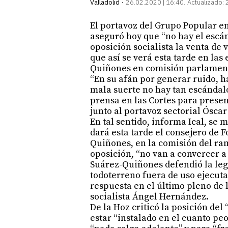
Valladolid
26.02.2020 | 16:40
Actualizado:
El portavoz del Grupo Popular en 
aseguró hoy que “no hay el escán
oposición socialista la venta de
que así se verá esta tarde en las
Quiñones en comisión parlament
“En su afán por generar ruido, h
mala suerte no hay tan escándal
prensa en las Cortes para presen
junto al portavoz sectorial Ósca
En tal sentido, informa Ical, se
dará esta tarde el consejero de
Quiñones, en la comisión del ra
oposición, “no van a convercer a
Suárez-Quiñones defendió la leg
todoterreno fuera de uso ejecuta
respuesta en el último pleno de 
socialista Ángel Hernández.
De la Hoz criticó la posición del 
estar “instalado en el cuanto pe