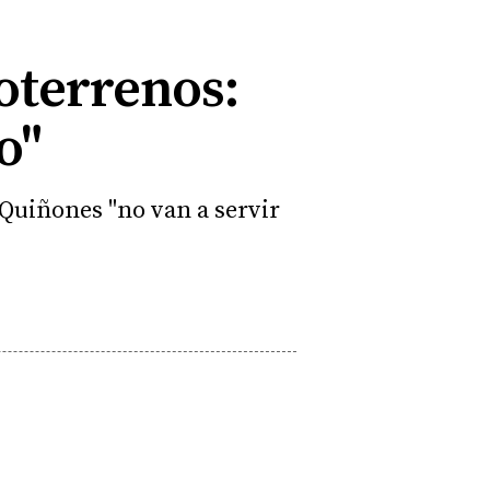
doterrenos:
o"
-Quiñones "no van a servir