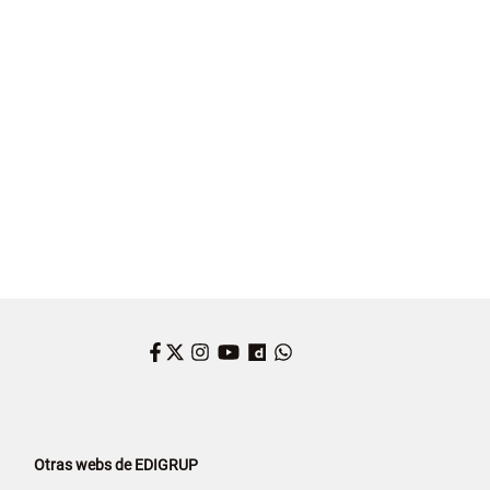
 LEÓN
CASTILLA Y LEÓN
AGRICULTURA
Facebook
Twitter
Instagram
YouTube
Dailymotion
WhatsApp
Otras webs de EDIGRUP