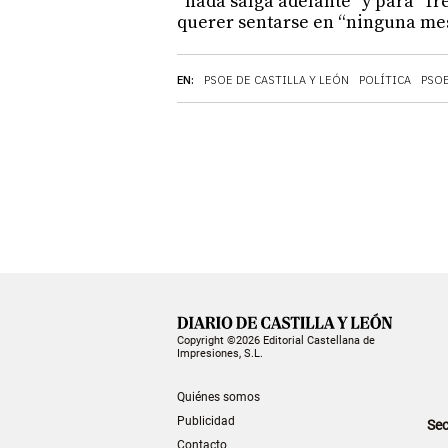
“nada salga adelante” y para “fr
querer sentarse en “ninguna mes
EN:
PSOE DE CASTILLA Y LEÓN
POLÍTICA
PSO
Copyright ©2026 Editorial Castellana de
Impresiones, S.L.
Quiénes somos
Publicidad
Sec
Contacto