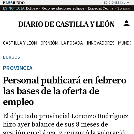
EDICIONES CyL
ES NOTICIA
Eclipse
Recomendaciones eclipse
Especial Cecilia
Sonoram
Menú
CASTILLA Y LEÓN
OPINIÓN
LA POSADA
INNOVADORES
MUNDO 
BURGOS
PROVINCIA
Personal publicará en febrero
las bases de la oferta de
empleo
El diputado provincial Lorenzo Rodríguez
hizo ayer balance de sus 8 meses de
gestión en el área, y remarcó la valoración