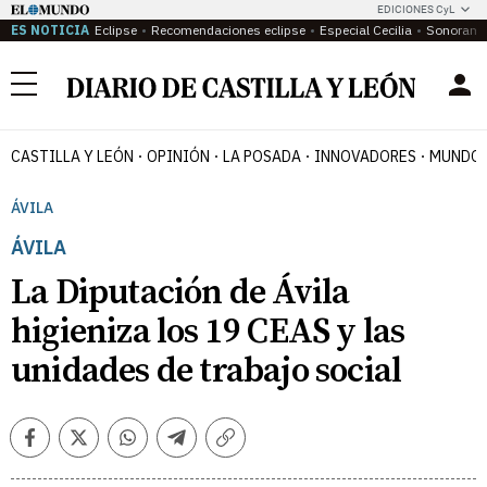
EDICIONES CyL
ES NOTICIA
Eclipse
Recomendaciones eclipse
Especial Cecilia
Sonoram
Menú
CASTILLA Y LEÓN
OPINIÓN
LA POSADA
INNOVADORES
MUNDO 
ÁVILA
ÁVILA
La Diputación de Ávila
higieniza los 19 CEAS y las
unidades de trabajo social
Facebook
Twitter
Whatsapp
Telegram
Copiar
enlace