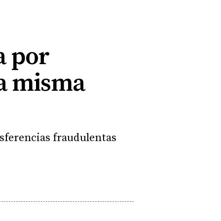
a por
la misma
nsferencias fraudulentas