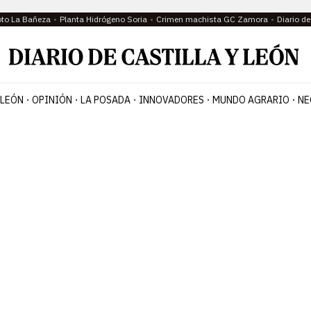
oto La Bañeza
Planta Hidrógeno Soria
Crimen machista GC Zamora
Diario d
 LEÓN
OPINIÓN
LA POSADA
INNOVADORES
MUNDO AGRARIO
NE