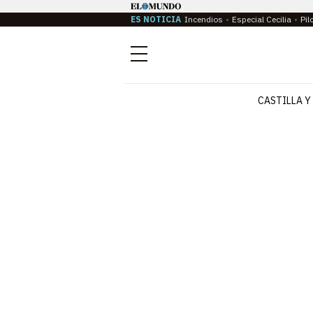
ES NOTICIA
Incendios
Especial Cecilia
Pil
Menú
CASTILLA Y