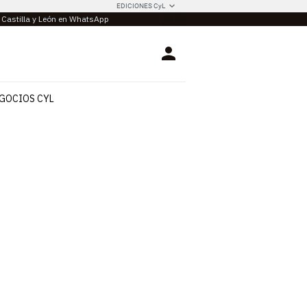
EDICIONES CyL
e Castilla y León en WhatsApp
Login
GOCIOS CYL