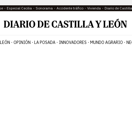
se
Especial Cecilia
Sonorama
Accidente tráfico
Vivienda
Diario de Castil
 LEÓN
OPINIÓN
LA POSADA
INNOVADORES
MUNDO AGRARIO
NE