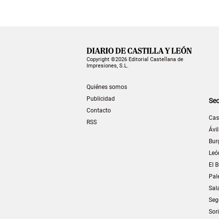
Copyright ©2026 Editorial Castellana de
Impresiones, S.L.
Quiénes somos
Publicidad
Sec
Contacto
Cas
RSS
Ávi
Bur
Leó
El B
Pal
Sal
Seg
Sor