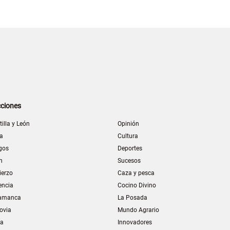
ciones
tilla y León
Opinión
la
Cultura
gos
Deportes
n
Sucesos
ierzo
Caza y pesca
encia
Cocino Divino
amanca
La Posada
ovia
Mundo Agrario
ia
Innovadores