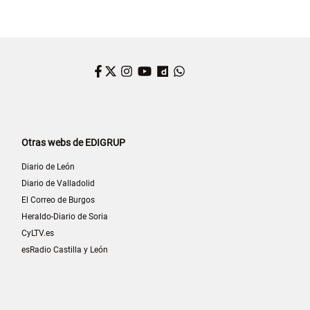
Facebook
Twitter
Instagram
YouTube
Dailymotion
WhatsApp
Otras webs de EDIGRUP
Diario de León
Diario de Valladolid
El Correo de Burgos
Heraldo-Diario de Soria
CyLTV.es
esRadio Castilla y León