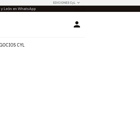
EDICIONES CyL
la y León en WhatsApp
Login
GOCIOS CYL