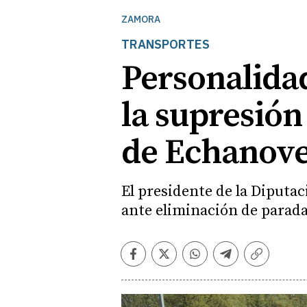
ZAMORA
TRANSPORTES
Personalidad
la supresión
de Echanove
El presidente de la Diputac
ante eliminación de parada
Facebook
Twitter
Whatsapp
Telegram
Copiar
enlace