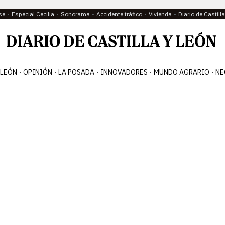
se
Especial Cecilia
Sonorama
Accidente tráfico
Vivienda
Diario de Castil
 LEÓN
OPINIÓN
LA POSADA
INNOVADORES
MUNDO AGRARIO
NE