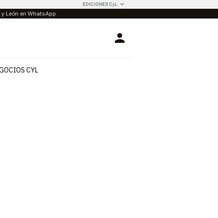
EDICIONES CyL
la y León en WhatsApp
Login
GOCIOS CYL