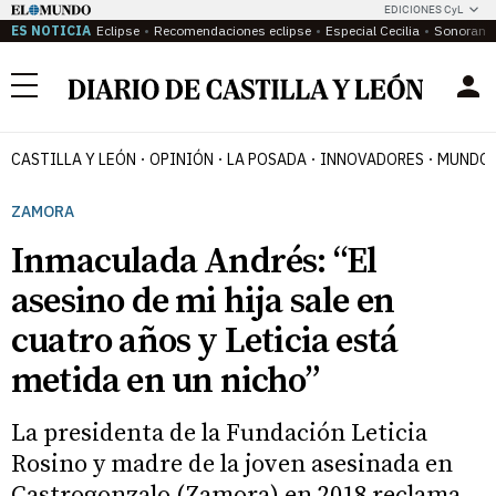
EDICIONES CyL
ES NOTICIA
Eclipse
Recomendaciones eclipse
Especial Cecilia
Sonoram
Menú
CASTILLA Y LEÓN
OPINIÓN
LA POSADA
INNOVADORES
MUNDO 
ZAMORA
Inmaculada Andrés: “El
asesino de mi hija sale en
cuatro años y Leticia está
metida en un nicho”
La presidenta de la Fundación Leticia
Rosino y madre de la joven asesinada en
Castrogonzalo (Zamora) en 2018 reclama