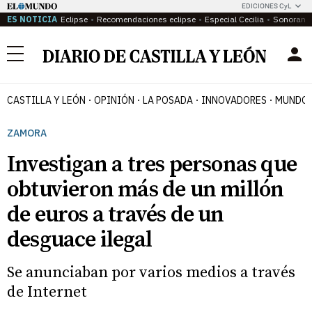
EDICIONES CyL
ES NOTICIA
Eclipse
Recomendaciones eclipse
Especial Cecilia
Sonoram
Menú
CASTILLA Y LEÓN
OPINIÓN
LA POSADA
INNOVADORES
MUNDO 
ZAMORA
Investigan a tres personas que
obtuvieron más de un millón
de euros a través de un
desguace ilegal
Se anunciaban por varios medios a través
de Internet