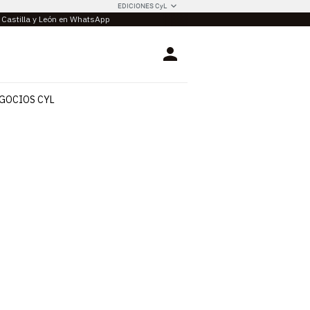
EDICIONES CyL
e Castilla y León en WhatsApp
Login
GOCIOS CYL