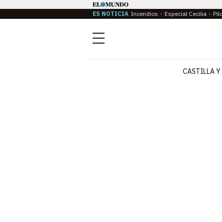
ES NOTICIA
Incendios
Especial Cecilia
Pil
Menú
CASTILLA Y