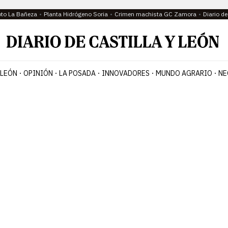
oto La Bañeza
Planta Hidrógeno Soria
Crimen machista GC Zamora
Diario d
 LEÓN
OPINIÓN
LA POSADA
INNOVADORES
MUNDO AGRARIO
NE