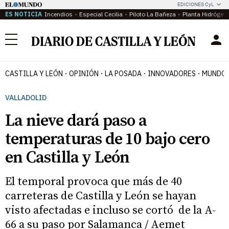
EDICIONES CyL
ES NOTICIA
Incendios
Especial Cecilia
Piloto La Bañeza
Planta Hidrógen
Menú
CASTILLA Y LEÓN
OPINIÓN
LA POSADA
INNOVADORES
MUNDO 
VALLADOLID
La nieve dará paso a
temperaturas de 10 bajo cero
en Castilla y León
El temporal provoca que más de 40
carreteras de Castilla y León se hayan
visto afectadas e incluso se cortó de la A-
66 a su paso por Salamanca / Aemet