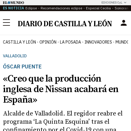
EDICIONES CyL
ES NOTICIA
Eclipse
Recomendaciones eclipse
Especial Cecilia
Sonoram
Menú
CASTILLA Y LEÓN
OPINIÓN
LA POSADA
INNOVADORES
MUNDO 
VALLADOLID
ÓSCAR PUENTE
«Creo que la producción
inglesa de Nissan acabará en
España»
Alcalde de Valladolid. El regidor reabre el
programa ‘La Quinta Esquina’ tras el
confinamiento por el Covid-19 con una