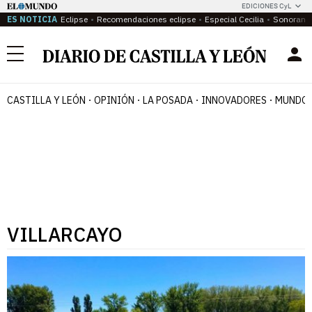
EDICIONES CyL
ES NOTICIA
Eclipse
Recomendaciones eclipse
Especial Cecilia
Sonoram
Menú
CASTILLA Y LEÓN
OPINIÓN
LA POSADA
INNOVADORES
MUNDO 
VILLARCAYO