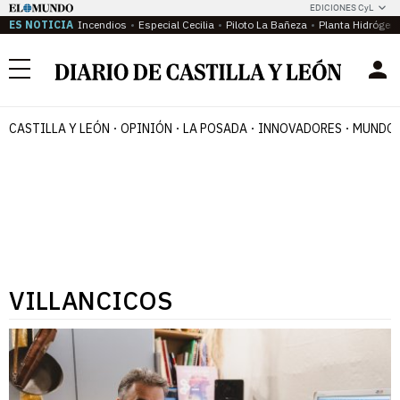
EDICIONES CyL
ES NOTICIA
Incendios
Especial Cecilia
Piloto La Bañeza
Planta Hidrógen
Menú
CASTILLA Y LEÓN
OPINIÓN
LA POSADA
INNOVADORES
MUNDO 
VILLANCICOS