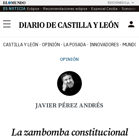
EDICIONES CyL
ES NOTICIA
Eclipse
Recomendaciones eclipse
Especial Cecilia
Sonoram
Menú
CASTILLA Y LEÓN
OPINIÓN
LA POSADA
INNOVADORES
MUNDO 
OPINIÓN
JAVIER PÉREZ ANDRÉS
La zambomba constitucional