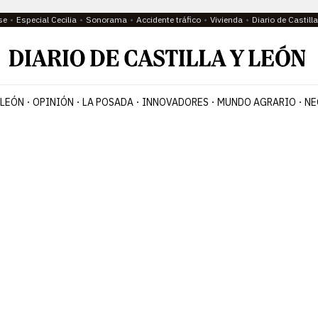
se
Especial Cecilia
Sonorama
Accidente tráfico
Vivienda
Diario de Castil
 LEÓN
OPINIÓN
LA POSADA
INNOVADORES
MUNDO AGRARIO
NE