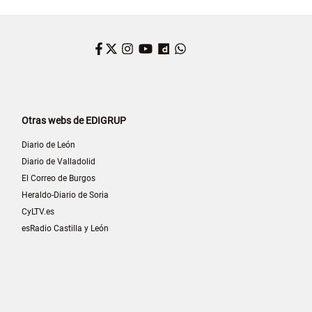
Facebook
Twitter
Instagram
YouTube
Dailymotion
WhatsApp
Otras webs de EDIGRUP
Diario de León
Diario de Valladolid
El Correo de Burgos
Heraldo-Diario de Soria
CyLTV.es
esRadio Castilla y León