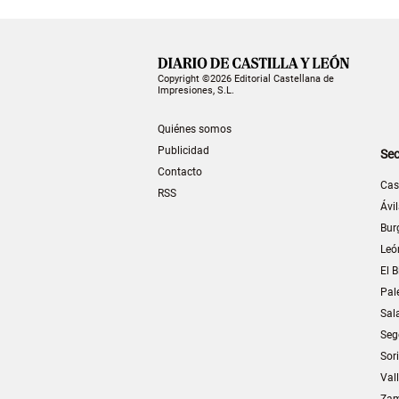
Copyright ©2026 Editorial Castellana de
Impresiones, S.L.
Quiénes somos
Publicidad
Sec
Contacto
Cas
RSS
Ávi
Bur
Leó
El B
Pal
Sal
Seg
Sor
Val