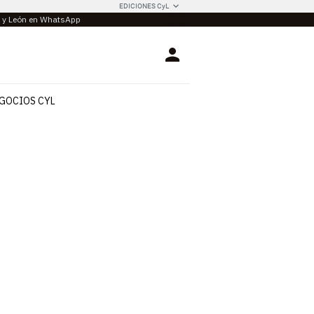
EDICIONES CyL
la y León en WhatsApp
Login
GOCIOS CYL