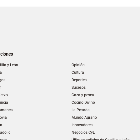
ciones
tilla y León
Opinión
la
Cultura
gos
Deportes
n
Sucesos
ierzo
Caza y pesca
encia
Cocino Divino
amanca
La Posada
ovia
Mundo Agrario
ia
Innovadores
ladolid
Negocios CyL