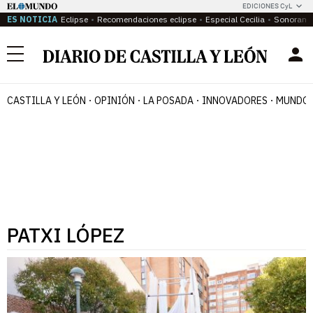
EDICIONES CyL
ES NOTICIA
Eclipse
Recomendaciones eclipse
Especial Cecilia
Sonoram
Menú
CASTILLA Y LEÓN
OPINIÓN
LA POSADA
INNOVADORES
MUNDO 
PATXI LÓPEZ