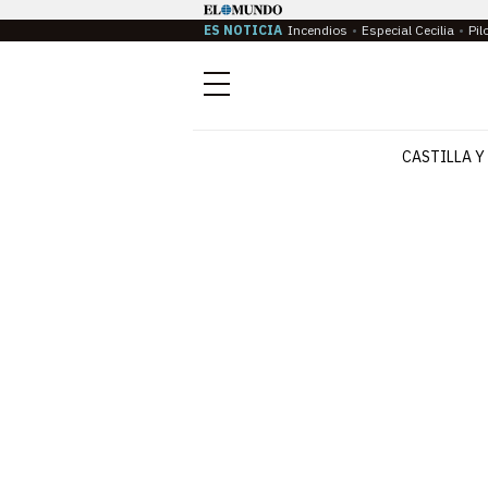
ES NOTICIA
Incendios
Especial Cecilia
Pil
Menú
CASTILLA Y