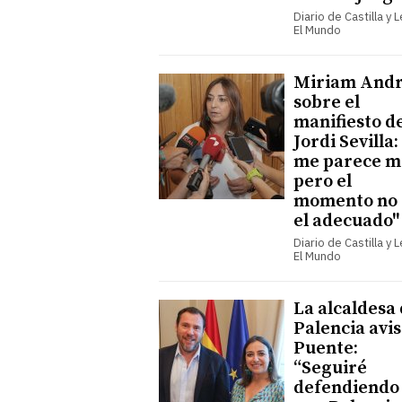
Diario de Castilla y 
El Mundo
Miriam Andr
sobre el
manifiesto d
Jordi Sevilla
me parece m
pero el
momento no 
el adecuado"
Diario de Castilla y 
El Mundo
La alcaldesa
Palencia avis
Puente:
“Seguiré
defendiendo