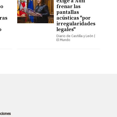
exige a Adif
to
frenar las
pantallas
bras
acústicas "por
irregularidades
o
legales"
Diario de Castilla y León |
El Mundo
ciones