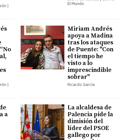
El Mundo
León |
és
Miriam Andrés
apoya a Madina
e
tras los ataques
: “No
de Puente: "Con
al,
el tiempo he
visto a lo
es
imprescindible
sobrar"
León |
Ricardo García
 de
La alcaldesa de
a a
Palencia pide la
dimisión del
líder del PSOE
gallego por