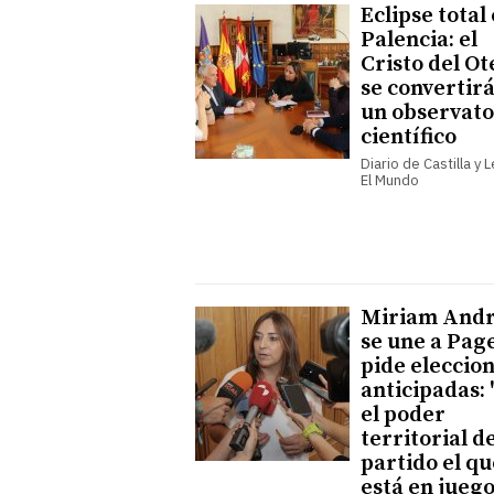
Eclipse total
Palencia: el
Cristo del Ot
se convertir
un observato
científico
Diario de Castilla y 
El Mundo
Miriam Andr
se une a Page
pide eleccio
anticipadas: 
el poder
territorial d
partido el qu
está en juego