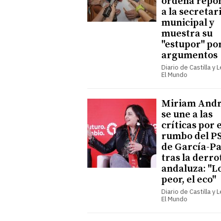
ordena repo
a la secretar
municipal y
muestra su
"estupor" por
argumentos
Diario de Castilla y 
El Mundo
Miriam Andr
se une a las
críticas por e
rumbo del P
de García-P
tras la derro
andaluza: "L
peor, el eco"
Diario de Castilla y 
El Mundo