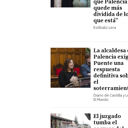
que Palencia
quede más
dividida de l
que está”
Estíbaliz Lera
La alcaldesa
Palencia exi
Puente una
respuesta
definitiva so
el
soterramien
Diario de Castilla y 
El Mundo
El juzgado
tumba el