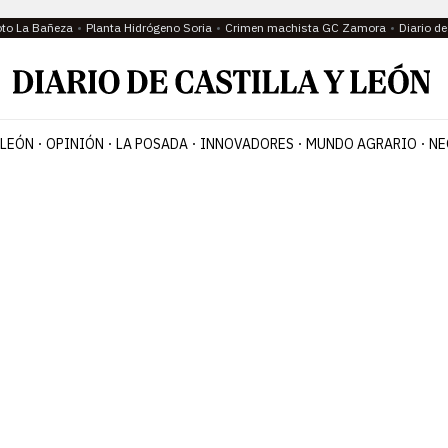
oto La Bañeza
Planta Hidrógeno Soria
Crimen machista GC Zamora
Diario d
 LEÓN
OPINIÓN
LA POSADA
INNOVADORES
MUNDO AGRARIO
NE