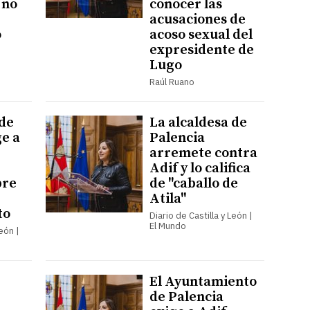
 no
conocer las
acusaciones de
o
acoso sexual del
expresidente de
Lugo
Raúl Ruano
 de
La alcaldesa de
ge a
Palencia
arremete contra
Adif y lo califica
bre
de "caballo de
Atila"
to
Diario de Castilla y León |
El Mundo
León |
El Ayuntamiento
de Palencia