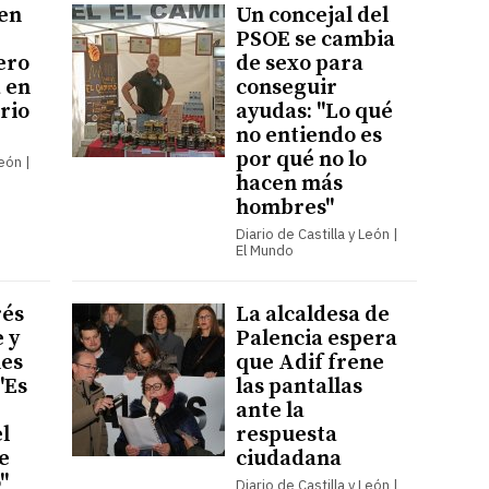
 en
Un concejal del
PSOE se cambia
ero
de sexo para
á en
conseguir
rio
ayudas: "Lo qué
no entiendo es
por qué no lo
León |
hacen más
hombres"
Diario de Castilla y León |
El Mundo
és
La alcaldesa de
 y
Palencia espera
nes
que Adif frene
"Es
las pantallas
ante la
el
respuesta
e
ciudadana
"
Diario de Castilla y León |