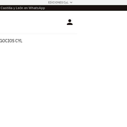
EDICIONES CyL
e Castilla y León en WhatsApp
Login
GOCIOS CYL