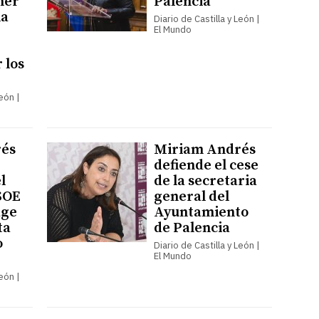
ner
Palencia
ia
Diario de Castilla y León |
El Mundo
 los
León |
és
Miriam Andrés
defiende el cese
l
de la secretaria
SOE
general del
age
Ayuntamiento
ta
de Palencia
o
Diario de Castilla y León |
El Mundo
León |