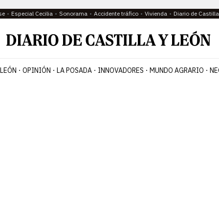
se
Especial Cecilia
Sonorama
Accidente tráfico
Vivienda
Diario de Castil
 LEÓN
OPINIÓN
LA POSADA
INNOVADORES
MUNDO AGRARIO
NE