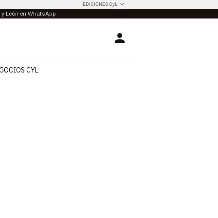
EDICIONES CyL
la y León en WhatsApp
Login
GOCIOS CYL