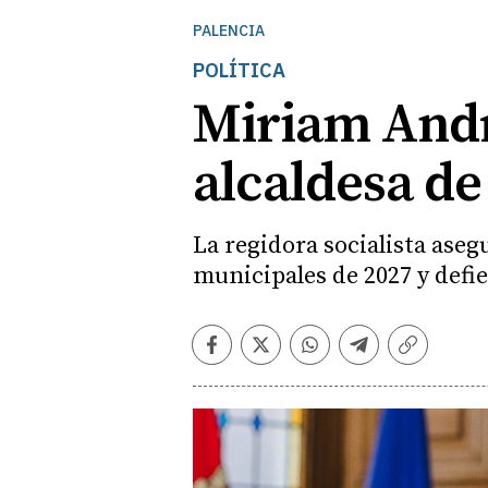
PALENCIA
POLÍTICA
Miriam Andr
alcaldesa de
La regidora socialista aseg
municipales de 2027 y defi
Facebook
Twitter
Whatsapp
Telegram
Copiar
enlace