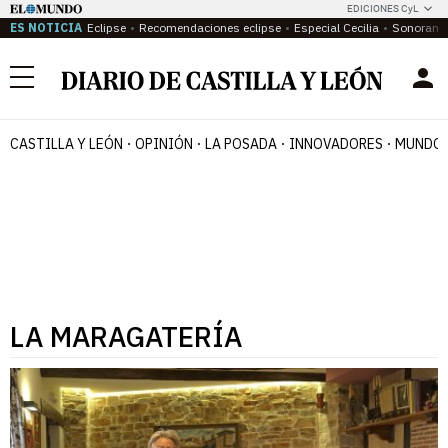
EDICIONES CyL
ES NOTICIA
Eclipse
Recomendaciones eclipse
Especial Cecilia
Sonoram
Menú
CASTILLA Y LEÓN
OPINIÓN
LA POSADA
INNOVADORES
MUNDO 
LA MARAGATERÍA