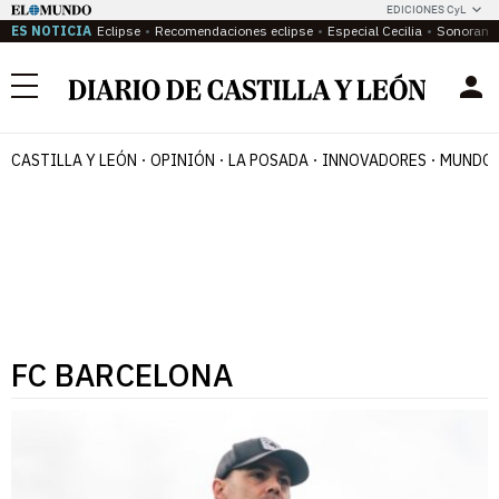
EDICIONES CyL
ES NOTICIA
Eclipse
Recomendaciones eclipse
Especial Cecilia
Sonoram
Menú
CASTILLA Y LEÓN
OPINIÓN
LA POSADA
INNOVADORES
MUNDO 
FC BARCELONA