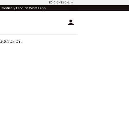
EDICIONES CyL
e Castilla y León en WhatsApp
Login
GOCIOS CYL