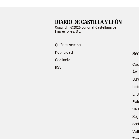
Copyright ©2026 Editorial Castellana de
Impresiones, S.L.
Quiénes somos
Publicidad
Sec
Contacto
Cas
RSS
Ávi
Bur
Leó
El B
Pal
Sal
Seg
Sor
Val