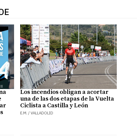
DE
ona
Los incendios obligan a acortar
e
una de las dos etapas de la Vuelta
dar
Ciclista a Castilla y León
os
E.M. / VALLADOLID