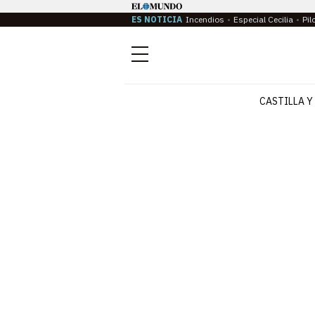
ES NOTICIA
Incendios
Especial Cecilia
Pil
Menú
CASTILLA Y