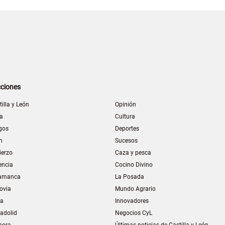
ciones
tilla y León
Opinión
la
Cultura
gos
Deportes
n
Sucesos
ierzo
Caza y pesca
encia
Cocino Divino
amanca
La Posada
ovia
Mundo Agrario
ia
Innovadores
ladolid
Negocios CyL