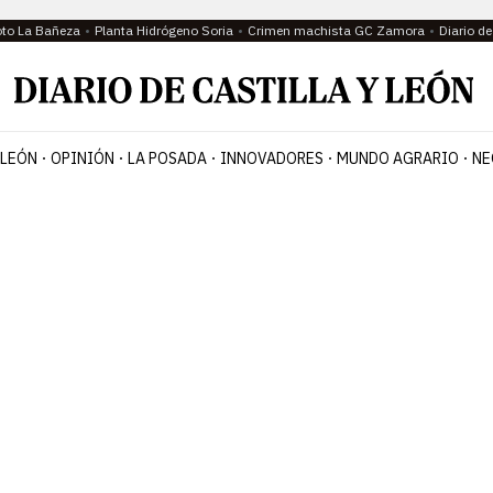
oto La Bañeza
Planta Hidrógeno Soria
Crimen machista GC Zamora
Diario d
 LEÓN
OPINIÓN
LA POSADA
INNOVADORES
MUNDO AGRARIO
NE