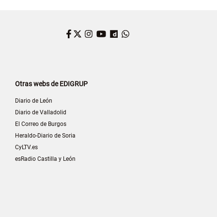
Facebook
Twitter
Instagram
YouTube
Dailymotion
WhatsApp
Otras webs de EDIGRUP
Diario de León
Diario de Valladolid
El Correo de Burgos
Heraldo-Diario de Soria
CyLTV.es
esRadio Castilla y León