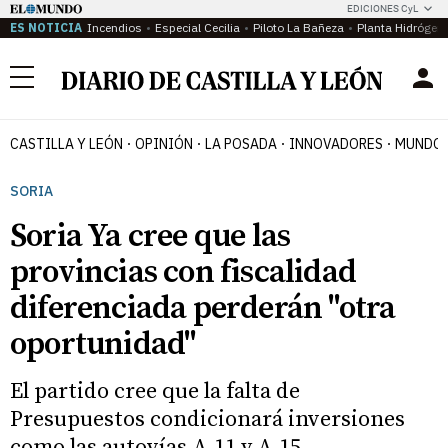
EDICIONES CyL
ES NOTICIA
Incendios
Especial Cecilia
Piloto La Bañeza
Planta Hidrógen
Menú
CASTILLA Y LEÓN
OPINIÓN
LA POSADA
INNOVADORES
MUNDO 
SORIA
Soria Ya cree que las
provincias con fiscalidad
diferenciada perderán "otra
oportunidad"
El partido cree que la falta de
Presupuestos condicionará inversiones
como las autovías A-11 y A-15