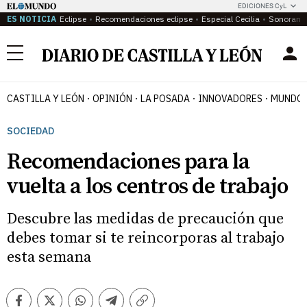
EDICIONES CyL
ES NOTICIA
Eclipse
Recomendaciones eclipse
Especial Cecilia
Sonoram
Menú
CASTILLA Y LEÓN
OPINIÓN
LA POSADA
INNOVADORES
MUNDO 
SOCIEDAD
Recomendaciones para la
vuelta a los centros de trabajo
Descubre las medidas de precaución que
debes tomar si te reincorporas al trabajo
esta semana
Facebook
Twitter
Whatsapp
Telegram
Copiar