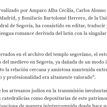
 realizado por Amparo Alba Cecilia, Carlos Alonso
adrid, y Bonifacio Bartolomé Herrero, de la Univ
dral de Segovia, ha consistido en editar, traducir 
 lengua romance derivada del latín con la singular
ervados en el archivo del templo segoviano, el est
es del medievo en Segovia, ya dañada de un modo i
o la relación cercana y amistosa mantenida entre 
 y profesionalidad era altamente valorado”.
los artesanos judíos en la transmisión involuntari
s catedralicias como depositarias de este patrimon
 funciona de manera ininterrumpida desde hace nu