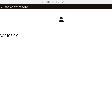
EDICIONES CyL
la y León en WhatsApp
Login
GOCIOS CYL