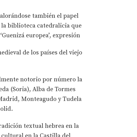
 valorándose también el papel
a biblioteca catedralicia que
a ‘Guenizá europea’, expresión
dieval de los países del viejo
ialmente notorio por número la
eda (Soria), Alba de Tormes
, Madrid, Monteagudo y Tudela
olid.
adición textual hebrea en la
ultural en la Castilla del