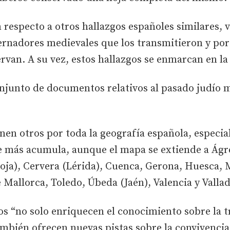
n respecto a otros hallazgos españoles similares,
nadores medievales que los transmitieron y por l
ervan. A su vez, estos hallazgos se enmarcan en l
onjunto de documentos relativos al pasado judío me
unen otros por toda la geografía española, espec
ue más acumula, aunque el mapa se extiende a Ágr
ioja), Cervera (Lérida), Cuenca, Gerona, Huesca
Mallorca, Toledo, Úbeda (Jaén), Valencia y Vallad
 “no solo enriquecen el conocimiento sobre la tr
mbién ofrecen nuevas pistas sobre la convivencia c