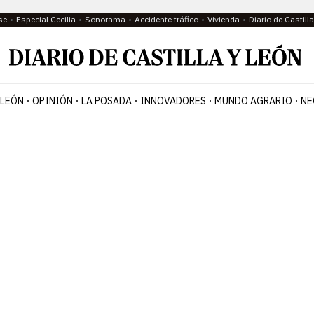
se
Especial Cecilia
Sonorama
Accidente tráfico
Vivienda
Diario de Castil
 LEÓN
OPINIÓN
LA POSADA
INNOVADORES
MUNDO AGRARIO
NE