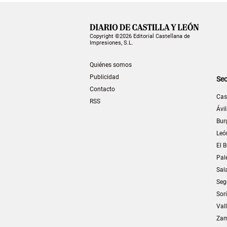
Copyright ©2026 Editorial Castellana de
Impresiones, S.L.
Quiénes somos
Publicidad
Sec
Contacto
Cas
RSS
Ávi
Bur
Leó
El B
Pal
Sal
Seg
Sor
Val
Za