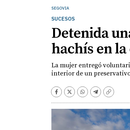
SEGOVIA
SUCESOS
Detenida una
hachís en la
La mujer entregó voluntari
interior de un preservativ
Facebook
Twitter
Whatsapp
Telegram
Copiar
enlace