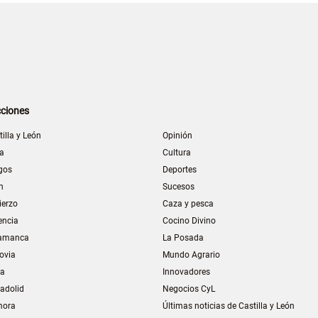
ciones
tilla y León
Opinión
la
Cultura
gos
Deportes
n
Sucesos
ierzo
Caza y pesca
encia
Cocino Divino
amanca
La Posada
ovia
Mundo Agrario
ia
Innovadores
ladolid
Negocios CyL
mora
Últimas noticias de Castilla y León