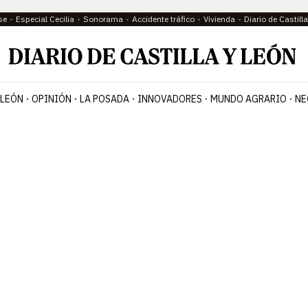
se
Especial Cecilia
Sonorama
Accidente tráfico
Vivienda
Diario de Castil
 LEÓN
OPINIÓN
LA POSADA
INNOVADORES
MUNDO AGRARIO
NE