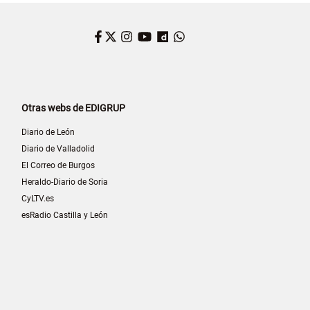
Facebook
Twitter
Instagram
YouTube
Dailymotion
WhatsApp
Otras webs de EDIGRUP
Diario de León
Diario de Valladolid
El Correo de Burgos
Heraldo-Diario de Soria
CyLTV.es
esRadio Castilla y León