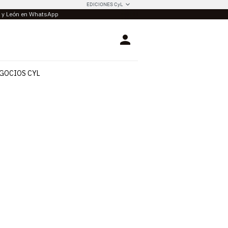
EDICIONES CyL
la y León en WhatsApp
Login
GOCIOS CYL