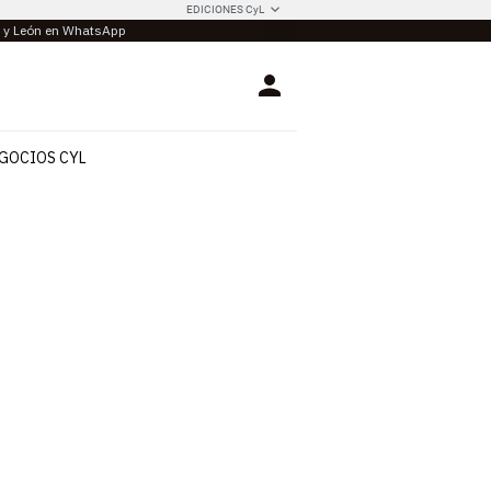
EDICIONES CyL
la y León en WhatsApp
Login
GOCIOS CYL