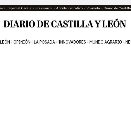
se
Especial Cecilia
Sonorama
Accidente tráfico
Vivienda
Diario de Castil
 LEÓN
OPINIÓN
LA POSADA
INNOVADORES
MUNDO AGRARIO
NE