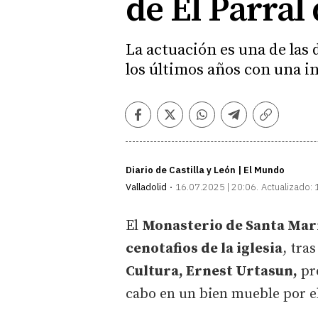
de El Parral
La actuación es una de las
los últimos años con una i
Facebook
Twitter
Whatsapp
Telegram
Copiar
enlace
Diario de Castilla y León | El Mundo
Valladolid
16.07.2025 | 20:06
Actualizado:
El
Monasterio de Santa Marí
cenotafios de la iglesia
, tra
Cultura, Ernest Urtasun,
pre
cabo en un bien mueble por el