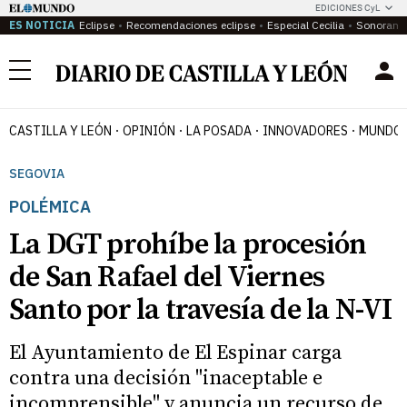
EDICIONES CyL
ES NOTICIA
Eclipse
Recomendaciones eclipse
Especial Cecilia
Sonoram
Menú
CASTILLA Y LEÓN
OPINIÓN
LA POSADA
INNOVADORES
MUNDO 
SEGOVIA
POLÉMICA
La DGT prohíbe la procesión
de San Rafael del Viernes
Santo por la travesía de la N-VI
El Ayuntamiento de El Espinar carga
contra una decisión "inaceptable e
incomprensible" y anuncia un recurso de