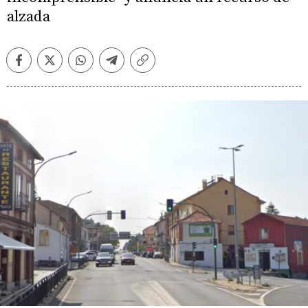
alzada
Facebook
Twitter
Whatsapp
Telegram
Copiar
enlace