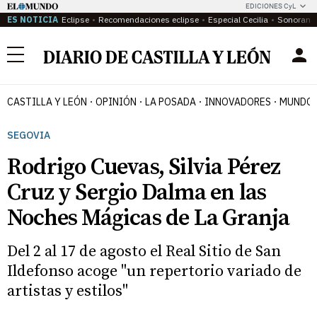
EDICIONES CyL
ES NOTICIA
Eclipse
Recomendaciones eclipse
Especial Cecilia
Sonoram
Menú
CASTILLA Y LEÓN
OPINIÓN
LA POSADA
INNOVADORES
MUNDO 
SEGOVIA
Rodrigo Cuevas, Silvia Pérez
Cruz y Sergio Dalma en las
Noches Mágicas de La Granja
Del 2 al 17 de agosto el Real Sitio de San
Ildefonso acoge "un repertorio variado de
artistas y estilos"