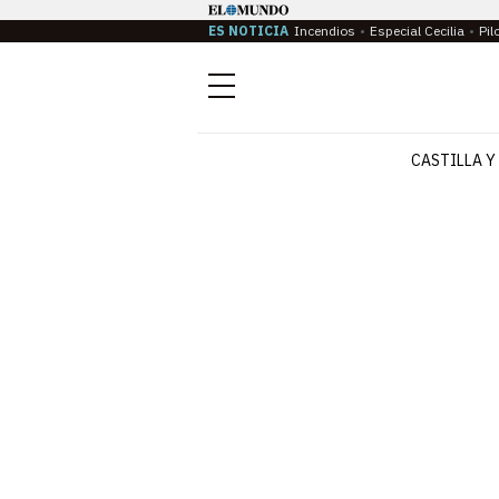
ES NOTICIA
Incendios
Especial Cecilia
Pil
Menú
CASTILLA Y