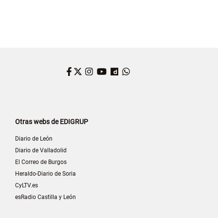
Facebook
Twitter
Instagram
YouTube
Dailymotion
WhatsApp
Otras webs de EDIGRUP
Diario de León
Diario de Valladolid
El Correo de Burgos
Heraldo-Diario de Soria
CyLTV.es
esRadio Castilla y León