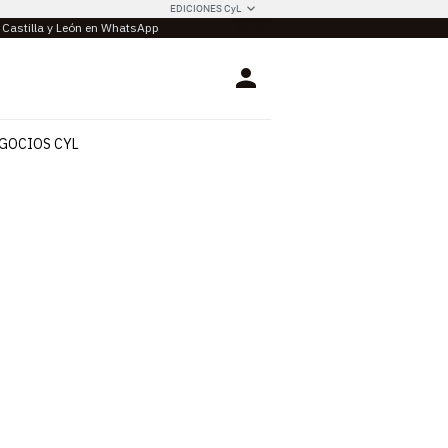
EDICIONES CyL
e Castilla y León en WhatsApp
Login
GOCIOS CYL