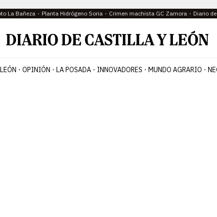
oto La Bañeza
Planta Hidrógeno Soria
Crimen machista GC Zamora
Diario d
 LEÓN
OPINIÓN
LA POSADA
INNOVADORES
MUNDO AGRARIO
NE