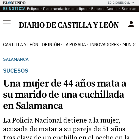
EDICIONES CyL
ES NOTICIA
Eclipse
Recomendaciones eclipse
Especial Cecilia
Sonoram
Menú
CASTILLA Y LEÓN
OPINIÓN
LA POSADA
INNOVADORES
MUNDO 
SALAMANCA
SUCESOS
Una mujer de 44 años mata a
su marido de una cuchillada
en Salamanca
La Policía Nacional detiene a la mujer,
acusada de matar a su pareja de 51 años
tras clavarle un cuchillo en el pecho en la