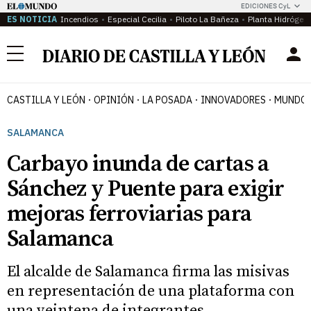
EDICIONES CyL
ES NOTICIA
Incendios
Especial Cecilia
Piloto La Bañeza
Planta Hidrógen
Menú
CASTILLA Y LEÓN
OPINIÓN
LA POSADA
INNOVADORES
MUNDO 
SALAMANCA
Carbayo inunda de cartas a
Sánchez y Puente para exigir
mejoras ferroviarias para
Salamanca
El alcalde de Salamanca firma las misivas
en representación de una plataforma con
una veintena de integrantes