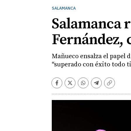
SALAMANCA
Salamanca r
Fernández, 
Mañueco ensalza el papel d
“superado con éxito todo t
Facebook
Twitter
Whatsapp
Telegram
Copiar
enlace