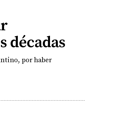
ar
es décadas
antino, por haber