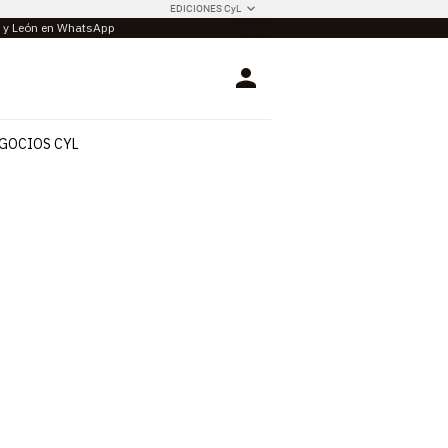
EDICIONES CyL
la y León en WhatsApp
Login
GOCIOS CYL