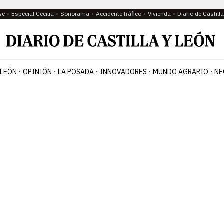
se
Especial Cecilia
Sonorama
Accidente tráfico
Vivienda
Diario de Castil
 LEÓN
OPINIÓN
LA POSADA
INNOVADORES
MUNDO AGRARIO
NE