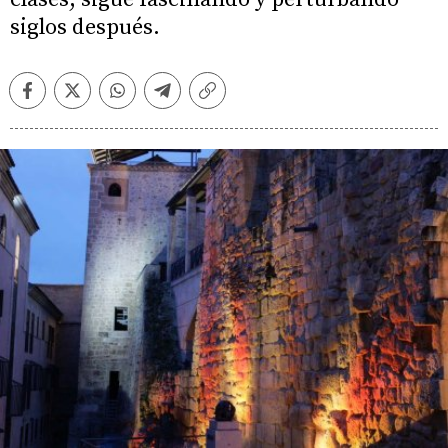
siglos después.
Facebook
Twitter
Whatsapp
Telegram
Copiar
enlace