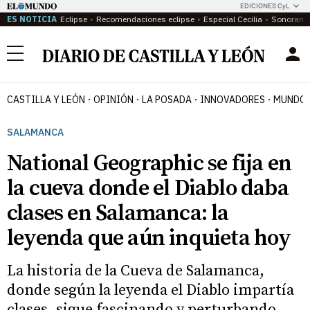
EDICIONES CyL
ES NOTICIA
Eclipse
Recomendaciones eclipse
Especial Cecilia
Sonoram
Menú
CASTILLA Y LEÓN
OPINIÓN
LA POSADA
INNOVADORES
MUNDO 
SALAMANCA
National Geographic se fija en
la cueva donde el Diablo daba
clases en Salamanca: la
leyenda que aún inquieta hoy
La historia de la Cueva de Salamanca,
donde según la leyenda el Diablo impartía
clases, sigue fascinando y perturbando