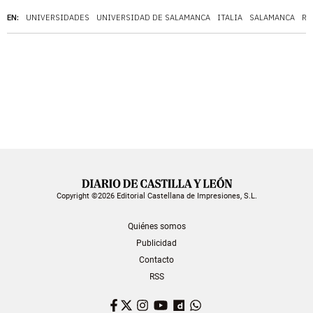
EN:
UNIVERSIDADES
UNIVERSIDAD DE SALAMANCA
ITALIA
SALAMANCA
RE
Copyright ©2026 Editorial Castellana de Impresiones, S.L.
Quiénes somos
Publicidad
Contacto
RSS
Facebook
Twitter
Instagram
YouTube
Dailymotion
WhatsApp