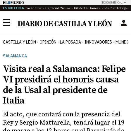
EDICIONES CyL
ES NOTICIA
Incendios
Especial Cecilia
Piloto La Bañeza
Planta Hidrógen
Menú
CASTILLA Y LEÓN
OPINIÓN
LA POSADA
INNOVADORES
MUNDO 
SALAMANCA
Visita real a Salamanca: Felipe
VI presidirá el honoris causa
de la Usal al presidente de
Italia
El acto, que contará con la presencia del
Rey y Sergio Mattarella, tendrá lugar el 19
de marzo a las 12 horas en el Paraninfo de