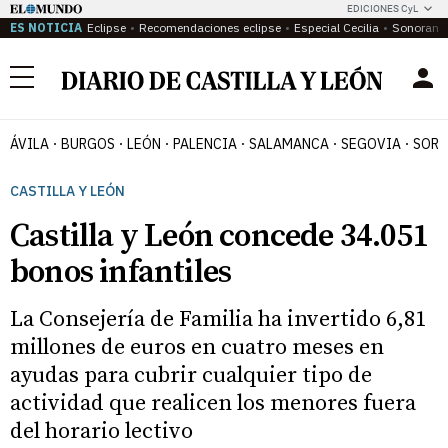
EDICIONES CyL
ES NOTICIA
Eclipse
Recomendaciones eclipse
Especial Cecilia
Sonoram
Menú
ÁVILA
BURGOS
LEÓN
PALENCIA
SALAMANCA
SEGOVIA
SORI
CASTILLA Y LEÓN
Castilla y León concede 34.051
bonos infantiles
La Consejería de Familia ha invertido 6,81
millones de euros en cuatro meses en
ayudas para cubrir cualquier tipo de
actividad que realicen los menores fuera
del horario lectivo