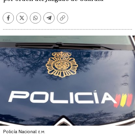
Facebook
Twitter
Whatsapp
Telegram
Copiar
enlace
Policía Nacional
E.M.