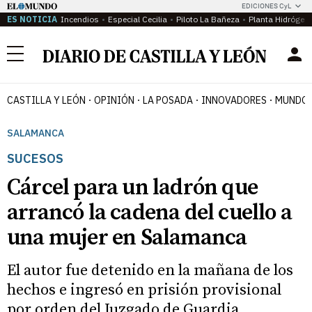
EDICIONES CyL
ES NOTICIA
Incendios
Especial Cecilia
Piloto La Bañeza
Planta Hidrógen
Menú
CASTILLA Y LEÓN
OPINIÓN
LA POSADA
INNOVADORES
MUNDO 
SALAMANCA
SUCESOS
Cárcel para un ladrón que
arrancó la cadena del cuello a
una mujer en Salamanca
El autor fue detenido en la mañana de los
hechos e ingresó en prisión provisional
por orden del Juzgado de Guardia