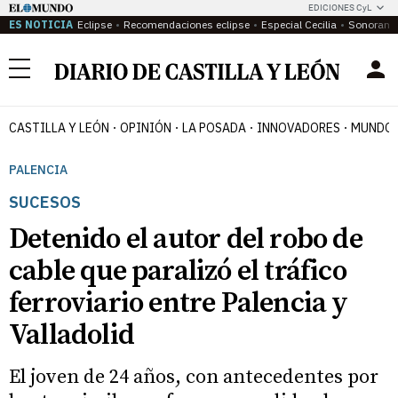
EDICIONES CyL
ES NOTICIA
Eclipse
Recomendaciones eclipse
Especial Cecilia
Sonoram
Menú
CASTILLA Y LEÓN
OPINIÓN
LA POSADA
INNOVADORES
MUNDO 
PALENCIA
SUCESOS
Detenido el autor del robo de
cable que paralizó el tráfico
ferroviario entre Palencia y
Valladolid
El joven de 24 años, con antecedentes por