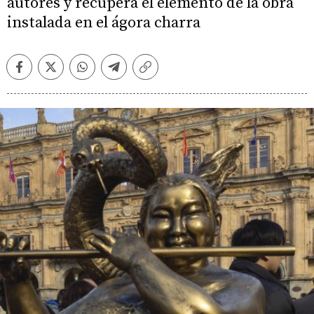
autores y recupera el elemento de la obra
instalada en el ágora charra
Facebook
Twitter
Whatsapp
Telegram
Copiar
enlace