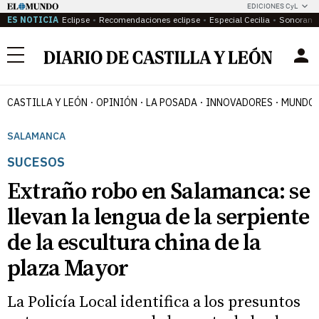
EDICIONES CyL
ES NOTICIA
Eclipse
Recomendaciones eclipse
Especial Cecilia
Sonoram
Menú
CASTILLA Y LEÓN
OPINIÓN
LA POSADA
INNOVADORES
MUNDO 
SALAMANCA
SUCESOS
Extraño robo en Salamanca: se
llevan la lengua de la serpiente
de la escultura china de la
plaza Mayor
La Policía Local identifica a los presuntos