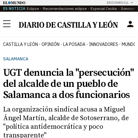
EDICIONES CyL
ES NOTICIA
Eclipse
Recomendaciones eclipse
Especial Cecilia
Sonoram
Menú
CASTILLA Y LEÓN
OPINIÓN
LA POSADA
INNOVADORES
MUNDO 
SALAMANCA
UGT denuncia la "persecución"
del alcalde de un pueblo de
Salamanca a dos funcionarios
La organización sindical acusa a Miguel
Ángel Martín, alcalde de Sotoserrano, de
"política antidemocrática y poco
transparente"