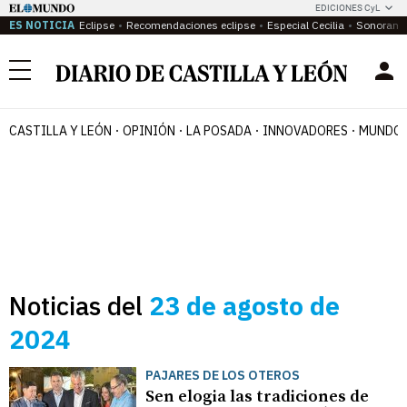
EDICIONES CyL
ES NOTICIA
Eclipse
Recomendaciones eclipse
Especial Cecilia
Sonoram
Menú
CASTILLA Y LEÓN
OPINIÓN
LA POSADA
INNOVADORES
MUNDO 
Noticias del
23 de agosto de
2024
PAJARES DE LOS OTEROS
Sen elogia las tradiciones de