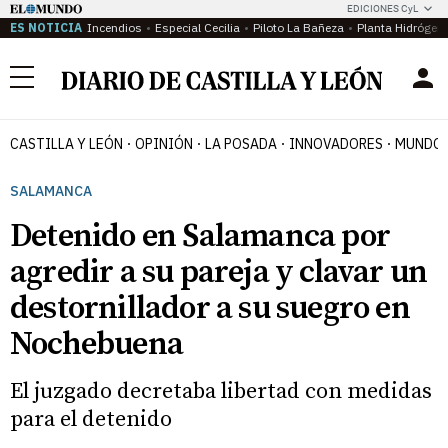
EDICIONES CyL
ES NOTICIA
Incendios
Especial Cecilia
Piloto La Bañeza
Planta Hidrógen
Menú
CASTILLA Y LEÓN
OPINIÓN
LA POSADA
INNOVADORES
MUNDO 
SALAMANCA
Detenido en Salamanca por
agredir a su pareja y clavar un
destornillador a su suegro en
Nochebuena
El juzgado decretaba libertad con medidas
para el detenido