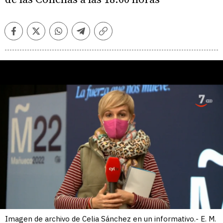
Facebook
Twitter
Whatsapp
Telegram
Copiar
enlace
Imagen de archivo de Celia Sánchez en un informativo.- E. M.