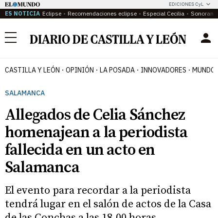
EDICIONES CyL
ES NOTICIA
Eclipse
Recomendaciones eclipse
Especial Cecilia
Sonoram
Menú
CASTILLA Y LEÓN
OPINIÓN
LA POSADA
INNOVADORES
MUNDO 
SALAMANCA
Allegados de Celia Sánchez
homenajean a la periodista
fallecida en un acto en
Salamanca
El evento para recordar a la periodista
tendrá lugar en el salón de actos de la Casa
de las Conchas a las 18.00 horas