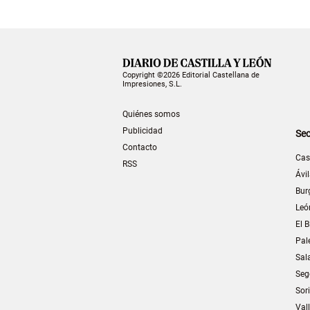
Copyright ©2026 Editorial Castellana de
Impresiones, S.L.
Quiénes somos
Publicidad
Sec
Contacto
Cas
RSS
Ávi
Bur
Leó
El B
Pal
Sal
Seg
Sor
Val