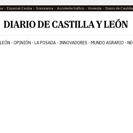
se
Especial Cecilia
Sonorama
Accidente tráfico
Vivienda
Diario de Castil
 LEÓN
OPINIÓN
LA POSADA
INNOVADORES
MUNDO AGRARIO
NE