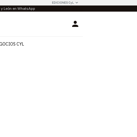
EDICIONES CyL
la y León en WhatsApp
Login
GOCIOS CYL