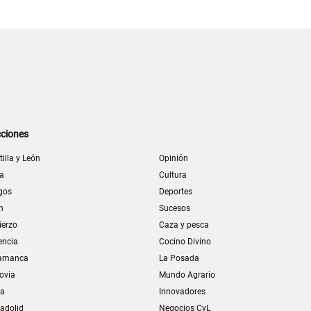
ciones
tilla y León
Opinión
la
Cultura
gos
Deportes
n
Sucesos
ierzo
Caza y pesca
encia
Cocino Divino
amanca
La Posada
ovia
Mundo Agrario
ia
Innovadores
ladolid
Negocios CyL