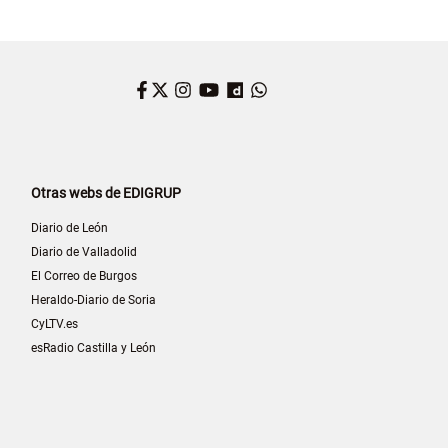
Facebook
Twitter
Instagram
YouTube
Dailymotion
WhatsApp
Otras webs de EDIGRUP
Diario de León
Diario de Valladolid
El Correo de Burgos
Heraldo-Diario de Soria
CyLTV.es
esRadio Castilla y León