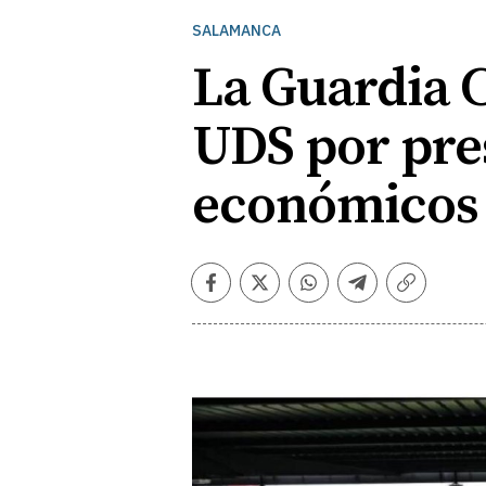
SALAMANCA
La Guardia C
UDS por pres
económicos
Facebook
Twitter
Whatsapp
Telegram
Copiar
enlace