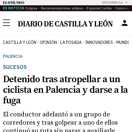
EDICIONES CyL
ES NOTICIA
Eclipse
Recomendaciones eclipse
Especial Cecilia
Sonoram
Menú
CASTILLA Y LEÓN
OPINIÓN
LA POSADA
INNOVADORES
MUNDO 
PALENCIA
SUCESOS
Detenido tras atropellar a un
ciclista en Palencia y darse a la
fuga
El conductor adelantó a un grupo de
corredores y tras golpear a uno de ellos
continuó su ruta sin parar a auxiliarle