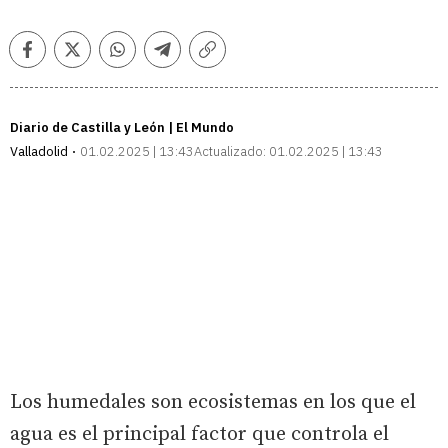
Facebook
Twitter
Whatsapp
Telegram
Copiar
enlace
Diario de Castilla y León | El Mundo
Valladolid
01.02.2025 | 13:43
Actualizado:
01.02.2025 | 13:43
Los humedales son ecosistemas en los que el
agua es el principal factor que controla el