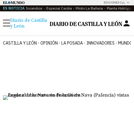
EDICIONES CyL
ES NOTICIA
Incendios
Especial Cecilia
Piloto La Bañeza
Planta Hidrógen
Diario de Castilla
Menú
y León
CASTILLA Y LEÓN
OPINIÓN
LA POSADA
INNOVADORES
MUNDO 