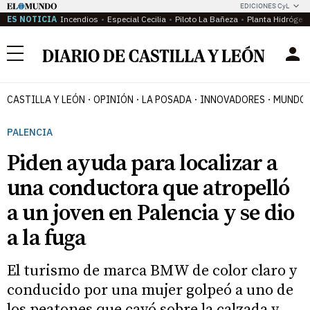
EDICIONES CyL
ES NOTICIA
Incendios
Especial Cecilia
Piloto La Bañeza
Planta Hidrógen
Menú
CASTILLA Y LEÓN
OPINIÓN
LA POSADA
INNOVADORES
MUNDO 
PALENCIA
Piden ayuda para localizar a
una conductora que atropelló
a un joven en Palencia y se dio
a la fuga
El turismo de marca BMW de color claro y
conducido por una mujer golpeó a uno de
los peatones que cayó sobre la calzada y